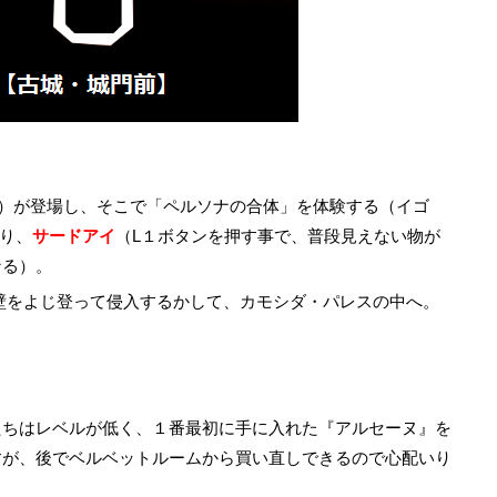
字）が登場し、そこで「ペルソナの合体」を体験する（イゴ
なり、
サードアイ
（L１ボタンを押す事で、普段見えない物が
なる）。
壁をよじ登って侵入するかして、カモシダ・パレスの中へ。
たちはレベルが低く、１番最初に手に入れた『アルセーヌ』を
すが、後でベルベットルームから買い直しできるので心配いり