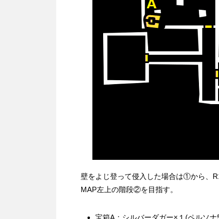
壁をよじ登って侵入した場合は①から、R
MAP左上の階段②を目指す。
宝箱A：シルバーダガー×１(ペルソナ