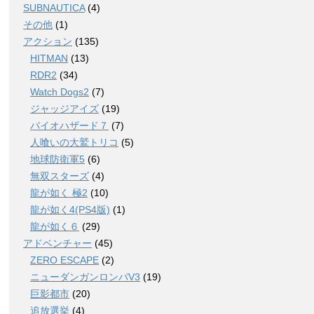
SUBNAUTICA
(4)
その他
(1)
アクション
(135)
HITMAN
(13)
RDR2
(34)
Watch Dogs2
(7)
ジャッジアイズ
(19)
バイオハザード７
(7)
人喰いの大鷲トリコ
(5)
地球防衛軍5
(6)
無双スターズ
(4)
龍が如く 極2
(10)
龍が如く4(PS4版)
(1)
龍が如く６
(29)
アドベンチャー
(45)
ZERO ESCAPE
(2)
ニューダンガンロンパV3
(19)
巨影都市
(20)
追放選挙
(4)