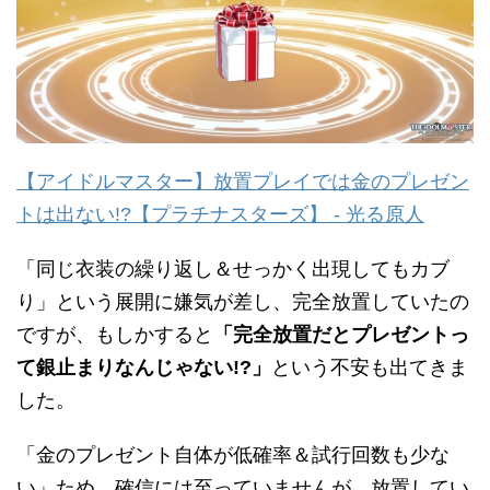
【アイドルマスター】放置プレイでは金のプレゼン
トは出ない!?【プラチナスターズ】 - 光る原人
「同じ衣装の繰り返し＆せっかく出現してもカブ
り」という展開に嫌気が差し、完全放置していたの
ですが、もしかすると
「完全放置だとプレゼントっ
て銀止まりなんじゃない!?」
という不安も出てきま
した。
「金のプレゼント自体が低確率＆試行回数も少な
い」ため、確信には至っていませんが、放置してい