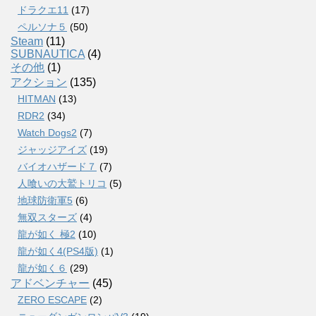
ドラクエ11
(17)
ペルソナ５
(50)
Steam
(11)
SUBNAUTICA
(4)
その他
(1)
アクション
(135)
HITMAN
(13)
RDR2
(34)
Watch Dogs2
(7)
ジャッジアイズ
(19)
バイオハザード７
(7)
人喰いの大鷲トリコ
(5)
地球防衛軍5
(6)
無双スターズ
(4)
龍が如く 極2
(10)
龍が如く4(PS4版)
(1)
龍が如く６
(29)
アドベンチャー
(45)
ZERO ESCAPE
(2)