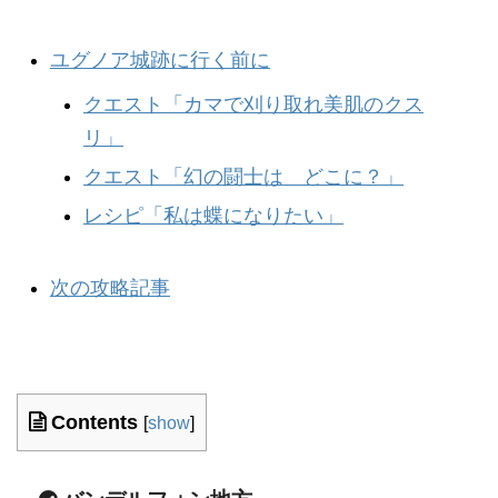
ユグノア城跡に行く前に
クエスト「カマで刈り取れ美肌のクス
リ」
クエスト「幻の闘士は どこに？」
レシピ「私は蝶になりたい」
次の攻略記事
Contents
[
show
]