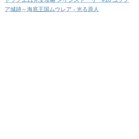
ア城跡～海底王国ムウレア - 光る原人