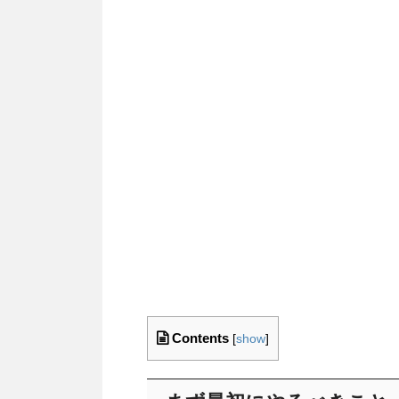
Contents
[
show
]