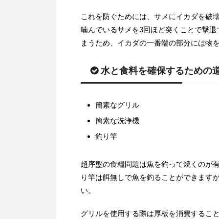
これを防ぐためには、サメにイカダを破
噛んでいるサメを3回ほど突くことで撃退
まうため、イカダの一番端の部分には物
水と食料を確保するための
簡素なグリル
簡素な洗浄機
釣り竿
超序盤の食糧問題は魚を釣って焼くのが
り竿は餌無しで魚を釣ることができます
い。
グリルを使用する際は厚板を消費するこ