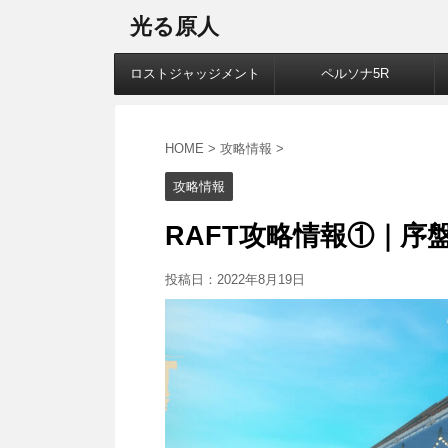
光る原人
ロストジャッジメント
ペルソナ5R
HOME
>
攻略情報
>
攻略情報
RAFT攻略情報①｜序
投稿日：
2022年8月19日