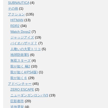
SUBNAUTICA
(4)
その他
(1)
アクション
(135)
HITMAN
(13)
RDR2
(34)
Watch Dogs2
(7)
ジャッジアイズ
(19)
バイオハザード７
(7)
人喰いの大鷲トリコ
(5)
地球防衛軍5
(6)
無双スターズ
(4)
龍が如く 極2
(10)
龍が如く4(PS4版)
(1)
龍が如く６
(29)
アドベンチャー
(45)
ZERO ESCAPE
(2)
ニューダンガンロンパV3
(19)
巨影都市
(20)
追放選挙
(4)