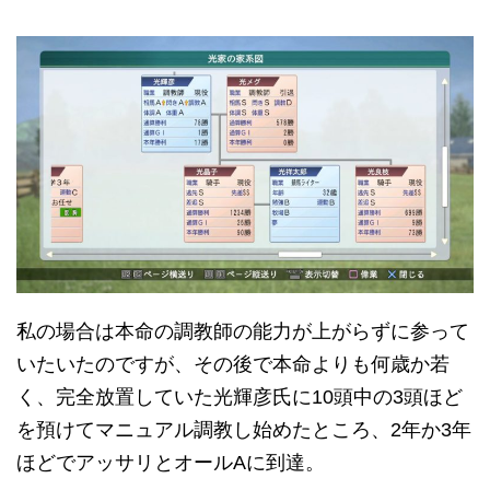
私の場合は本命の調教師の能力が上がらずに参って
いたいたのですが、その後で本命よりも何歳か若
く、完全放置していた光輝彦氏に10頭中の3頭ほど
を預けてマニュアル調教し始めたところ、2年か3年
ほどでアッサリとオールAに到達。