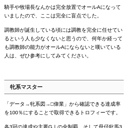
騎手や牧場長なんかは完全放置でオールAになって
いましたので、ここは完全に盲点でした。
調教師が誕生している頃には調教を完全に任せてい
るという人も少なくないと思うので、何年か経って
も調教師の能力がオールAにならないと嘆いている
人は、ぜひ参考にしてみてください。
牝系マスター
「データ→牝系図→□偉業」から確認できる達成率
を100％にすることで取得できるトロフィーです。
各3冠の達成や主要GⅠの全制覇、そして母仔牝馬3