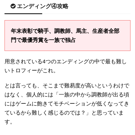
エンディング④攻略
年末表彰で騎手、調教師、馬主、生産者全部
門で最優秀賞を一族で独占
用意されている4つのエンディングの中で最も難し
いトロフィーがこれ。
とは言っても、そこまで難易度が高いというわけで
はなく、個人的には「一族の中から調教師が出る頃
にはゲームに飽きてモチベーションが低くなってき
ているから難しく感じるのでは？」と思っていま
す。