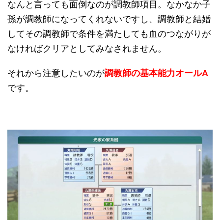
なんと言っても面倒なのが調教師項目。なかなか子
孫が調教師になってくれないですし、調教師と結婚
してその調教師で条件を満たしても血のつながりが
なければクリアとしてみなされません。
それから注意したいのが
調教師の基本能力オールA
です。