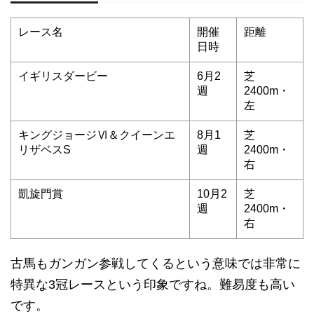
レース名
開催
距離
日時
イギリスダービー
6月2
芝
週
2400m・
左
キングジョージⅥ＆クイーンエ
8月1
芝
リザベスS
週
2400m・
右
凱旋門賞
10月2
芝
週
2400m・
右
古馬もガンガン参戦してくるという意味では非常に
特異な3冠レースという印象ですね。難易度も高い
です。