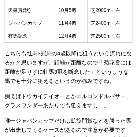
天皇賞(秋)
10月5週
芝2000m・左
ジャパンカップ
11月4週
芝2400m・左
有馬記念
12月4週
芝2500m・右
こちらも牡馬3冠馬の4歳以降に狙うという流れにな
るかと思いますが、距離が距離なので「菊花賞には
距離が足りずに牡馬3冠を断念した」というような
馬でも十分に狙えるというのが強みですね。
例えばトウカイテイオーとかエルコンドルパサー、
グラスワンダーあたりでも狙えますし…。
唯一ジャパンカップだけは凱旋門賞などを勝った馬
が出走してくるケースがあるので注意が必要です