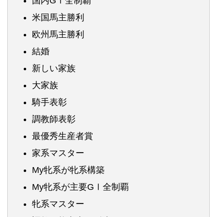
国内GⅠ全制覇
米国馬主勝利
欧州馬主勝利
結婚
新しい家族
大家族
騎手表彰
調教師表彰
最優秀生産者賞
家系マスター
My牝系が牝系構築
My牝系が主要GⅠ全制覇
牝系マスター