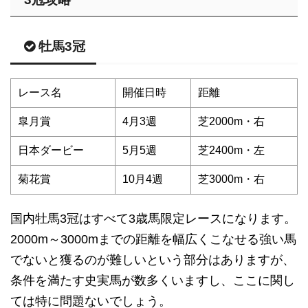
牡馬3冠
レース名
開催日時
距離
皐月賞
4月3週
芝2000m・右
日本ダービー
5月5週
芝2400m・左
菊花賞
10月4週
芝3000m・右
国内牡馬3冠はすべて3歳馬限定レースになります。
2000m～3000mまでの距離を幅広くこなせる強い馬
でないと獲るのが難しいという部分はありますが、
条件を満たす史実馬が数多くいますし、ここに関し
ては特に問題ないでしょう。