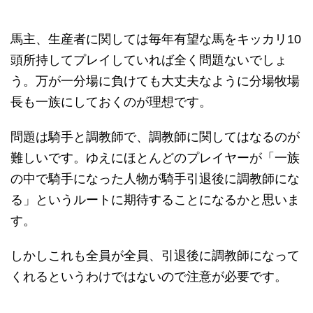
馬主、生産者に関しては毎年有望な馬をキッカリ10
頭所持してプレイしていれば全く問題ないでしょ
う。万が一分場に負けても大丈夫なように分場牧場
長も一族にしておくのが理想です。
問題は騎手と調教師で、調教師に関してはなるのが
難しいです。ゆえにほとんどのプレイヤーが「一族
の中で騎手になった人物が騎手引退後に調教師にな
る」というルートに期待することになるかと思いま
す。
しかしこれも全員が全員、引退後に調教師になって
くれるというわけではないので注意が必要です。