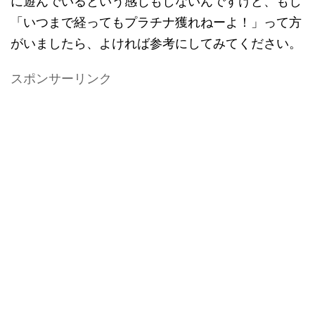
に遊んでいるという感じもしないんですけど、もし
「いつまで経ってもプラチナ獲れねーよ！」って方
がいましたら、よければ参考にしてみてください。
スポンサーリンク