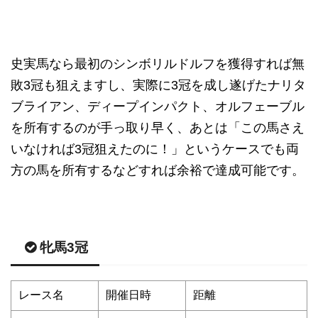
史実馬なら最初のシンボリルドルフを獲得すれば無
敗3冠も狙えますし、実際に3冠を成し遂げたナリタ
ブライアン、ディープインパクト、オルフェーブル
を所有するのが手っ取り早く、あとは「この馬さえ
いなければ3冠狙えたのに！」というケースでも両
方の馬を所有するなどすれば余裕で達成可能です。
牝馬3冠
レース名
開催日時
距離