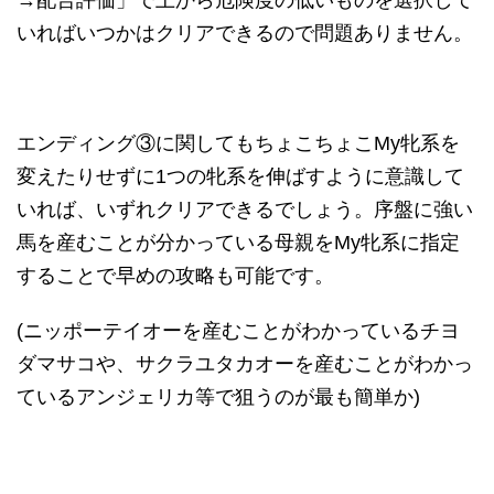
→配合評価」で上から危険度の低いものを選択して
いればいつかはクリアできるので問題ありません。
エンディング③に関してもちょこちょこMy牝系を
変えたりせずに1つの牝系を伸ばすように意識して
いれば、いずれクリアできるでしょう。序盤に強い
馬を産むことが分かっている母親をMy牝系に指定
することで早めの攻略も可能です。
(ニッポーテイオーを産むことがわかっているチヨ
ダマサコや、サクラユタカオーを産むことがわかっ
ているアンジェリカ等で狙うのが最も簡単か)