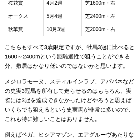
桜花賞
4月2週
芝1600m・右
オークス
5月4週
芝2400m・左
秋華賞
10月3週
芝2000m・右
こちらもすべて3歳限定ですが、牡馬3冠に比べると
1600～2400mという距離適性で狙うことができる
分、敷居はかなり低いのではないかと思います。
メジロラモーヌ、スティルインラブ、アパパネなど
の史実3冠馬を所有して走らせるのはもちろん、実
際には3冠を達成できなかったけどやろうと思えば
いくらでも狙えるという史実馬が非常に多いので、
これも特に難しいことはありません。
例えばベガ、ヒシアマゾン、エアグルーヴあたりな