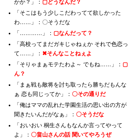
かか？」：
▢どうなんだ？
「そこはもう少しこだわってて欲しかった
わ……」：〇そうだな
「…………」：
▢なんだって？
「高校ってまだガキじゃねぇか それで色恋っ
て……」：
✖そんなことねぇよ
「そりゃまぁモテたわよ～ でもね……」：
▢
ん？
「まぁ戦も敵将を討ち取ったら勝ちだもんな
ぁ 恋も同じってか」：
〇その通りだ
「俺はママの乱れた学園生活の思い出の方が
聞きたいんだがなぁ」：
〇そうだな
「おいおい 桐生さんもなんか言ってやって
よ」：
〇畠山さんの話 聞いてやろうぜ