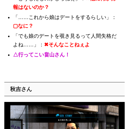
報はないのか？
「……これから娘はデートをするらしい」：
▢なに？
「でも娘のデートを覗き見るって人間失格だ
よね……」：
✖そんなことねぇよ
△行ってこい畠山さん！
秋吉さん