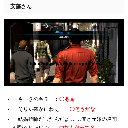
安藤さん
「さっきの客？」：
〇あぁ
「そりゃ確かにねぇ」：
〇そうだな
「結婚指輪だったんだよ ……俺と元嫁の名前
が彫られたやつ」：
▢なんだって？