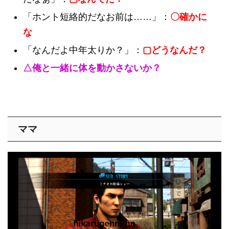
「ホント短絡的だなお前は……」：
〇確かに
な
「なんだよ中年太りか？」：
▢どうなんだ？
△俺と一緒に体を動かさないか？
ママ