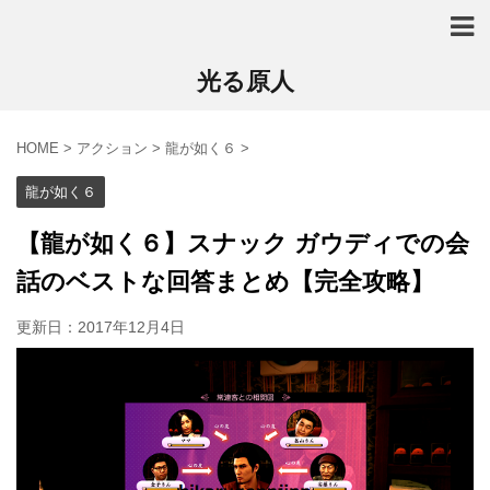
光る原人
HOME
>
アクション
>
龍が如く６
>
龍が如く６
【龍が如く６】スナック ガウディでの会
話のベストな回答まとめ【完全攻略】
更新日：
2017年12月4日