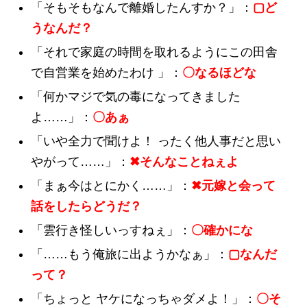
「そもそもなんで離婚したんすか？」：
▢ど
うなんだ？
「それで家庭の時間を取れるようにこの田舎
で自営業を始めたわけ 」：
〇なるほどな
「何かマジで気の毒になってきました
よ……」：
〇あぁ
「いや全力で聞けよ！ ったく他人事だと思い
やがって……」：
✖そんなことねぇよ
「まぁ今はとにかく……」：
✖元嫁と会って
話をしたらどうだ？
「雲行き怪しいっすねぇ」：
〇確かにな
「……もう俺旅に出ようかなぁ」：
▢なんだ
って？
「ちょっと ヤケになっちゃダメよ！」：
〇そ