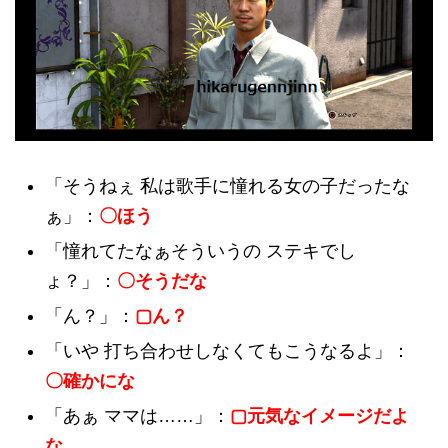
「そうねぇ 私は歌手に憧れる女の子だったな
ぁ」：
〇ほう
「憧れてたなぁそういうの ステキでし
ょ？」：
〇そうだな
「ん？」：
▢ん？
「いや 打ち合わせしなくてもこうなるよ」：
〇確かにな
「あぁ ママは……」：
▢元気なイメージだよ
な