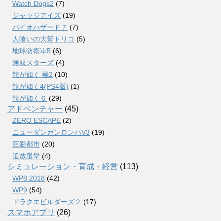
Watch Dogs2
(7)
ジャッジアイズ
(19)
バイオハザード７
(7)
人喰いの大鷲トリコ
(5)
地球防衛軍5
(6)
無双スターズ
(4)
龍が如く 極2
(10)
龍が如く4(PS4版)
(1)
龍が如く６
(29)
アドベンチャー
(45)
ZERO ESCAPE
(2)
ニューダンガンロンパV3
(19)
巨影都市
(20)
追放選挙
(4)
シミュレーション・育成・経営
(113)
WP8 2018
(42)
WP9
(54)
ドラクエビルダーズ２
(17)
スマホアプリ
(26)