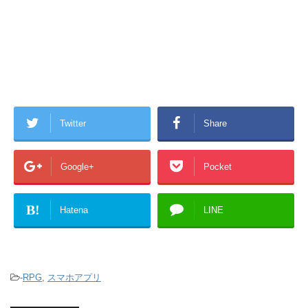
Twitter
Share
Google+
Pocket
B!
Hatena
LINE
-
RPG
,
スマホアプリ