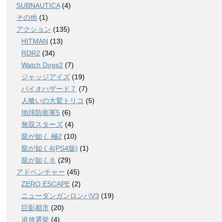
SUBNAUTICA
(4)
その他
(1)
アクション
(135)
HITMAN
(13)
RDR2
(34)
Watch Dogs2
(7)
ジャッジアイズ
(19)
バイオハザード７
(7)
人喰いの大鷲トリコ
(5)
地球防衛軍5
(6)
無双スターズ
(4)
龍が如く 極2
(10)
龍が如く4(PS4版)
(1)
龍が如く６
(29)
アドベンチャー
(45)
ZERO ESCAPE
(2)
ニューダンガンロンパV3
(19)
巨影都市
(20)
追放選挙
(4)