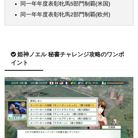
同一年年度表彰牝馬5部門制覇(米国)
同一年年度表彰牝馬2部門制覇(欧州)
姫神ノエル 秘書チャレンジ攻略のワンポ
イント