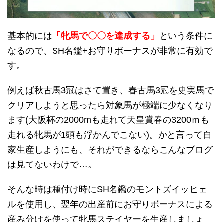
基本的には
「牝馬で〇〇を達成する」
という条件に
なるので、SH名鑑+お守りボーナスが非常に有効で
す。
例えば秋古馬3冠はさて置き、春古馬3冠を史実馬で
クリアしようと思ったら対象馬が極端に少なくなり
ます(大阪杯の2000mも走れて天皇賞春の3200ｍも
走れる牝馬が1頭も浮かんでこない)。かと言って自
家生産しようにも、それができるならこんなブログ
は見てないわけで…。
そんな時は種付け時にSH名鑑のモントズイッヒェ
ルを使用し、翌年の出産前にお守りボーナスによる
産み分けを使って牝馬ステイヤーを生産しましょ