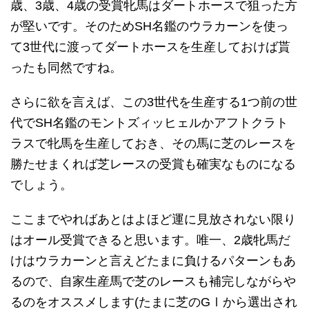
歳、3歳、4歳の受賞牝馬はダートホースで狙った方
が堅いです。そのためSH名鑑のウラカーンを使っ
て3世代に渡ってダートホースを生産しておけば貰
ったも同然ですね。
さらに欲を言えば、この3世代を生産する1つ前の世
代でSH名鑑のモントズィッヒェルかアフトクラト
ラスで牝馬を生産しておき、その馬に芝のレースを
勝たせまくれば芝レースの受賞も確実なものになる
でしょう。
ここまでやればあとはよほど運に見放されない限り
はオール受賞できると思います。唯一、2歳牝馬だ
けはウラカーンと言えどたまに負けるパターンもあ
るので、自家生産馬で芝のレースも補完しながらや
るのをオススメします(たまに芝のGⅠから選出され