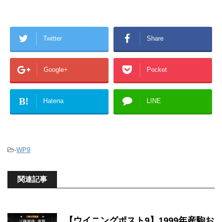
Twitter
Share
Google+
Pocket
B!
Hatena
LINE
-
WP9
関連記事
【ウイニングポスト9】1999年産駒お