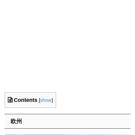
Contents
[
show
]
欧州