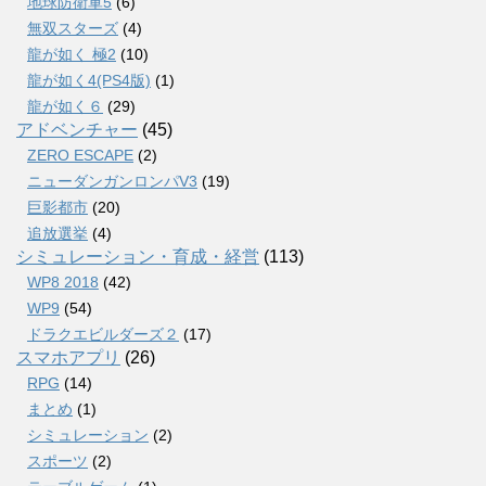
地球防衛軍5
(6)
無双スターズ
(4)
龍が如く 極2
(10)
龍が如く4(PS4版)
(1)
龍が如く６
(29)
アドベンチャー
(45)
ZERO ESCAPE
(2)
ニューダンガンロンパV3
(19)
巨影都市
(20)
追放選挙
(4)
シミュレーション・育成・経営
(113)
WP8 2018
(42)
WP9
(54)
ドラクエビルダーズ２
(17)
スマホアプリ
(26)
RPG
(14)
まとめ
(1)
シミュレーション
(2)
スポーツ
(2)