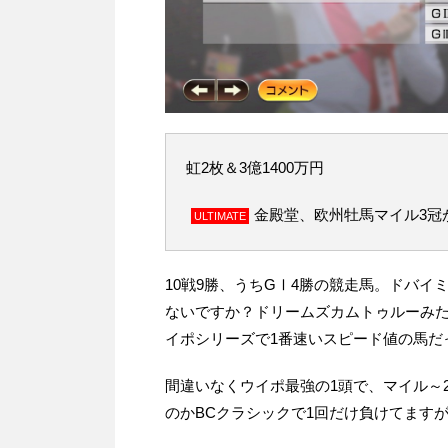
虹2枚＆3億1400万円
金殿堂、欧州牡馬マイル3冠
ULTIMATE
10戦9勝、うちGⅠ4勝の競走馬。ドバ
ないですか？ドリームズカムトゥルーみ
イポシリーズで1番速いスピード値の馬だ
間違いなくウイポ最強の1頭で、マイル～
のかBCクラシックで1回だけ負けてます