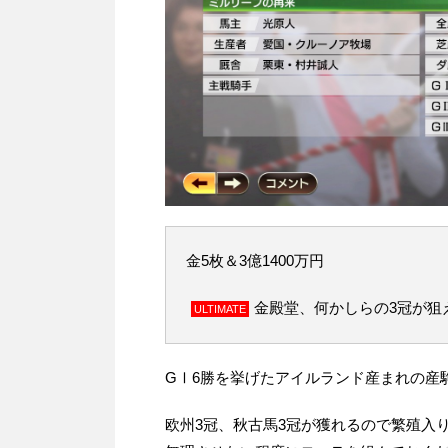
金5枚＆3億1400万円
金殿堂、何かしらの3冠が狙
ULTIMATE
GⅠ6勝を挙げたアイルランド産まれの産
欧州3冠、秋古馬3冠が獲れるので繁殖入