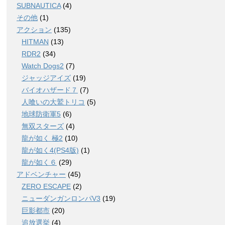
SUBNAUTICA
(4)
その他
(1)
アクション
(135)
HITMAN
(13)
RDR2
(34)
Watch Dogs2
(7)
ジャッジアイズ
(19)
バイオハザード７
(7)
人喰いの大鷲トリコ
(5)
地球防衛軍5
(6)
無双スターズ
(4)
龍が如く 極2
(10)
龍が如く4(PS4版)
(1)
龍が如く６
(29)
アドベンチャー
(45)
ZERO ESCAPE
(2)
ニューダンガンロンパV3
(19)
巨影都市
(20)
追放選挙
(4)