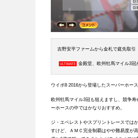
吉野安平ファームから金札で庭先取引
金殿堂、欧州牡馬マイル3冠
ULTIMATE
ウイポ8 2016から登場したスーパーホ
欧州牡馬マイル3冠も狙えますし、競争寿
ーホースの中ではかなりおすすめ。
ジ・エベレストやスプリントレースではか
すけど、ＡＭＣ完全制覇はやや難易度が高