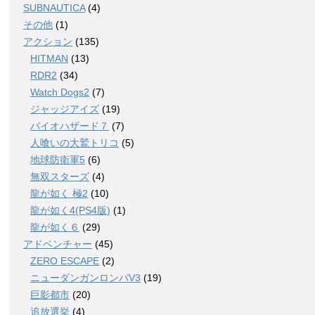
SUBNAUTICA
(4)
その他
(1)
アクション
(135)
HITMAN
(13)
RDR2
(34)
Watch Dogs2
(7)
ジャッジアイズ
(19)
バイオハザード７
(7)
人喰いの大鷲トリコ
(5)
地球防衛軍5
(6)
無双スターズ
(4)
龍が如く 極2
(10)
龍が如く4(PS4版)
(1)
龍が如く６
(29)
アドベンチャー
(45)
ZERO ESCAPE
(2)
ニューダンガンロンパV3
(19)
巨影都市
(20)
追放選挙
(4)