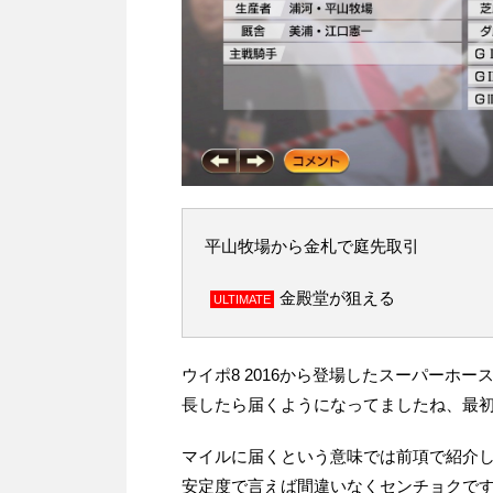
平山牧場から金札で庭先取引
金殿堂が狙える
ULTIMATE
ウイポ8 2016から登場したスーパーホ
長したら届くようになってましたね、最初は
マイルに届くという意味では前項で紹介
安定度で言えば間違いなくセンチョクで