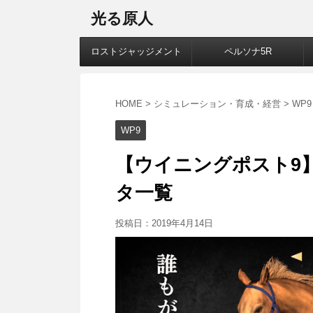
光る原人
ロストジャッジメント
ペルソナ5R
HOME
>
シミュレーション・育成・経営
>
WP9
WP9
【ウイニングポスト9】
タ一覧
投稿日：
2019年4月14日