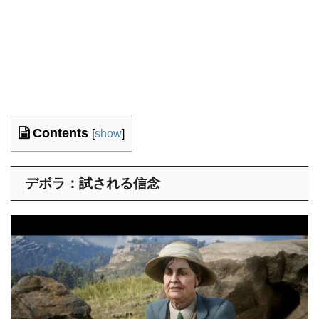
Contents
[
show
]
デボラ：試される信念